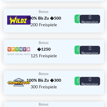
Bonus:
100% Bis Zu �500
Spielen
Rezension
200 Freispiele
Bonus:
�1250
Spielen
Rezension
125 Freispiele
Bonus:
100% Bis Zu �300
Spielen
Rezension
300 Freispiele
Bonus: