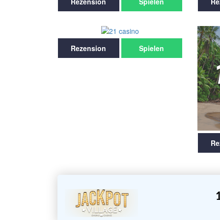
Rezension
Spielen
Re
Rezension
Spielen
Re