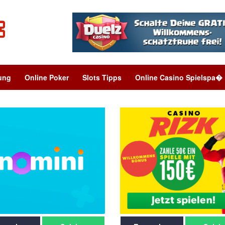
ung
Online Poker
Slots Tipps
Online Casino Spielspa�