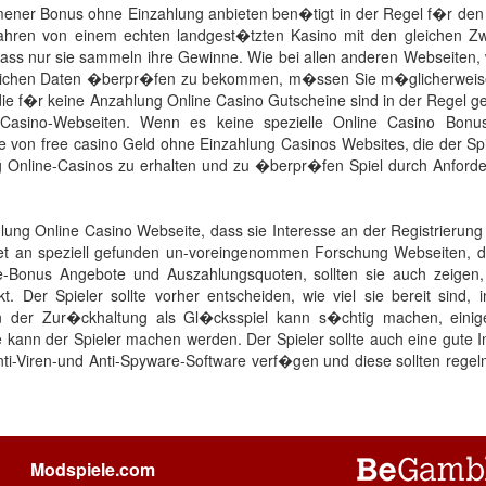
mmener Bonus ohne Einzahlung anbieten ben�tigt in der Regel f�r den 
Verfahren von einem echten landgest�tzten Kasino mit den gleichen Z
 dass nur sie sammeln ihre Gewinne. Wie bei allen anderen Webseiten,
�nlichen Daten �berpr�fen zu bekommen, m�ssen Sie m�glicherweis
ie f�r keine Anzahlung Online Casino Gutscheine sind in der Regel g
-Casino-Webseiten. Wenn es keine spezielle Online Casino Bon
e von free casino Geld ohne Einzahlung Casinos Websites, die der Spi
g Online-Casinos zu erhalten und zu �berpr�fen Spiel durch Anford
ung Online Casino Webseite, dass sie Interesse an der Registrierung 
net an speziell gefunden un-voreingenommen Forschung Webseiten, d
Bonus Angebote und Auszahlungsquoten, sollten sie auch zeigen,
. Der Spieler sollte vorher entscheiden, wie viel sie bereit sind, i
lin der Zur�ckhaltung als Gl�cksspiel kann s�chtig machen, einig
ann der Spieler machen werden. Der Spieler sollte auch eine gute In
Anti-Viren-und Anti-Spyware-Software verf�gen und diese sollten reg
Modspiele.com