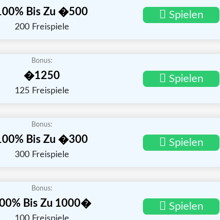
100% Bis Zu �500
Spielen
200 Freispiele
Bonus:
�1250
Spielen
125 Freispiele
Bonus:
100% Bis Zu �300
Spielen
300 Freispiele
Bonus:
00% Bis Zu 1000�
Spielen
100 Freispiele