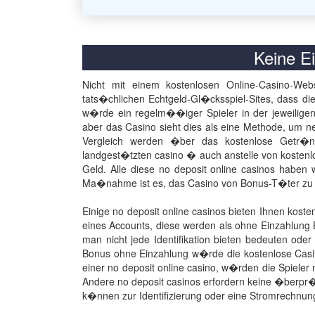
Keine E
Nicht mit einem kostenlosen Online-Casino-Web
tats�chlichen Echtgeld-Gl�cksspiel-Sites, dass di
w�rde ein regelm��iger Spieler in der jeweiligen
aber das Casino sieht dies als eine Methode, um ne
Vergleich werden �ber das kostenlose Getr�
landgest�tzten casino � auch anstelle von kostenlo
Geld. Alle diese no deposit online casinos haben
Ma�nahme ist es, das Casino von Bonus-T�ter zu
Einige no deposit online casinos bieten Ihnen kost
eines Accounts, diese werden als ohne Einzahlung
man nicht jede Identifikation bieten bedeuten ode
Bonus ohne Einzahlung w�rde die kostenlose Casi
einer no deposit online casino, w�rden die Spiel
Andere no deposit casinos erfordern keine �berpr�
k�nnen zur Identifizierung oder eine Stromrechnun