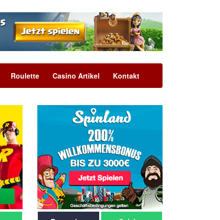
Roulette
Casino Artikel
Kontakt