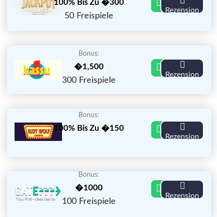
100% Bis Zu �300
Spielen
Rezension
50 Freispiele
Bonus:
�1,500
Spielen
Rezension
300 Freispiele
Bonus:
100% Bis Zu �150
Spielen
Rezension
Bonus:
�1000
Spielen
Rezension
100 Freispiele