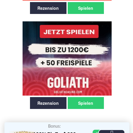
Rezension
Spielen
Rezension
Spielen
Bonus: