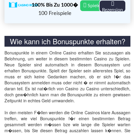
100% Bis Zu 1000�
Spielen
Rezension
100 Freispiele
Wie kann ich Bonuspunkte erhalten?
Bonuspunkte in einem Online Casino erhalten Sie sozusagen als
Belohnung, um weiter in diesem bestimmten Casino zu Spielen.
Neue Spieler sind automatisch in diesem Bonussystem und
erhalten Bonuspunkte. Spielt der Spieler sein allererstes Spiel, so
muss er sich keine Gedanken machen, ob er sich f�r das
Bonussystem anmelden muss oder nicht � er nimmt automatisch
daran teil. Es ist nat�rlich von Casino zu Casino unterschiedlich,
doch gew�hnlich kann man die Bonuspunkte zu einem gewissen
Zeitpunkt in echtes Geld umwandeln.
In den meisten F�llen werden die Online Casinos klare Aussagen
treffen, wie viel Bonuspunkte f�r einen bestimmten Betrag
gesammelt werden m�ssen bze wie lange die Spieler warten
m�ssen, bis Sie diesen Betrag auszahlen lassen k�nnen. Sie