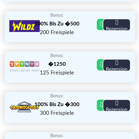
Bonus:
100% Bis Zu �500
Spielen
Rezension
200 Freispiele
Bonus:
�1250
Spielen
Rezension
125 Freispiele
Bonus:
100% Bis Zu �300
Spielen
Rezension
300 Freispiele
Bonus: