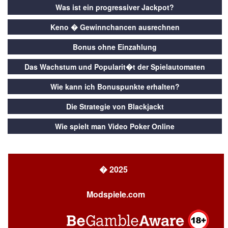
Was ist ein progressiver Jackpot?
Keno � Gewinnchancen ausrechnen
Bonus ohne Einzahlung
Das Wachstum und Popularit�t der Spielautomaten
Wie kann ich Bonuspunkte erhalten?
Die Strategie von Blackjackt
Wie spielt man Video Poker Online
� 2025
Modspiele.com