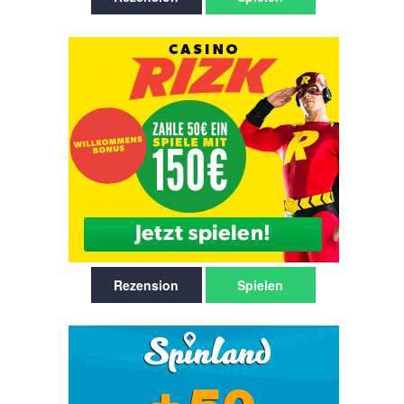
Rezension
Spielen