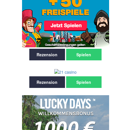
Rezension
Spielen
Rezension
Spielen